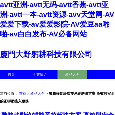
avtt亚洲-avtt无码-avtt香蕉-avtt亚
洲-avtt一本-avtt资源-avv天堂网-AV
爱爱下载-av爱爱影院-AV爱豆aa啪
啪-av白白发布-AV必备网站
廈門大野躬耕科技有限公司
首頁
企業簡介
產品大全
聯系我們
企業信息
訪客留言
當前位置：
首頁
>
產品大全
>
警務移動終端雙系統解決方案 高效與安全
的互聯網接入服務