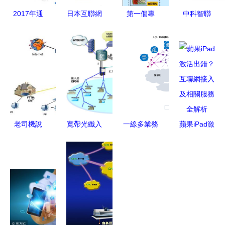
2017年通
日本互聯網
第一個專
中科智聯
信業發展報
巨頭遭遇黑
題，"下載
新一代工業
告 從工信
客攻擊 自
包規劃定位
讀碼器 用
部統計公報
衛隊通信信
是需在內
戶常見問題
解讀移動通
息或外泄
VOC拓展一
與解決方案
信與互聯網
次結束和共
浪潮
享釋放調頻
從那里起連
老司機說
寬帶光纖入
一線多業務
蘋果iPad激
貫寫完加上
家客集客運
戶完美解決
中國聯通整
活出錯？互
簡潔結論使
維那些事
方案——電
合互聯網
聯網接入及
得首次有效
——解密互
腦商情在線
+語音+終端
相關服務全
果實操篇終
聯網接入及
互聯網接入
+入云服務
解析
于展現流
相關服務
及相關服務
的創新產品
暢"
解析