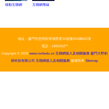
移動互聯網
互聯網專線
的定義與核
接入 - 百科
心特征詳解
地址：廈門市思明區塔埔西里34號樓304梯602室
電話：1860262**
Copyright © 2026
www.rockedu.cn
互聯網接入及相關服務
廈門大野躬
耕科技有限公司
互聯網接入及相關服務
版權所有
Sitemap