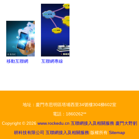
家客集客運
戶完美解決
中國聯通整
活出錯？互
簡潔結論使
維那些事
方案——電
合互聯網
聯網接入及
得首次有效
——解密互
腦商情在線
+語音+終端
相關服務全
果實操篇終
聯網接入及
互聯網接入
+入云服務
解析
于展現流
相關服務
及相關服務
的創新產品
暢"
解析
移動互聯網
互聯網專線
的定義與核
接入 - 百科
心特征詳解
地址：廈門市思明區塔埔西里34號樓304梯602室
電話：1860262**
Copyright © 2026
www.rockedu.cn
互聯網接入及相關服務
廈門大野躬
耕科技有限公司
互聯網接入及相關服務
版權所有
Sitemap