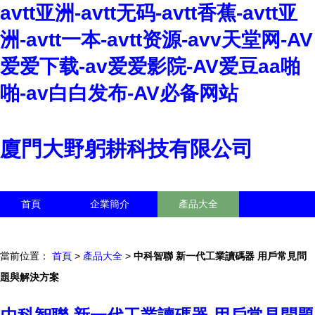
avtt亚洲-avtt无码-avtt香蕉-avtt亚
洲-avtt一本-avtt资源-avv天堂网-AV
爱爱下载-av爱爱影院-AV爱豆aa啪
啪-av白白发布-AV必备网站
廈門大野躬耕科技有限公司
首頁
企業簡介
產品大全
聯系我們
企業信息
訪客留言
當前位置：
首頁
>
產品大全
>
中科智聯 新一代工業讀碼器 用戶常見問
題與解決方案