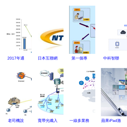
2017年通
日本互聯網
第一個專
中科智聯
信業發展報
巨頭遭遇黑
題，"下載
新一代工業
告 從工信
客攻擊 自
包規劃定位
讀碼器 用
部統計公報
衛隊通信信
是需在內
戶常見問題
解讀移動通
息或外泄
VOC拓展一
與解決方案
信與互聯網
次結束和共
浪潮
享釋放調頻
從那里起連
老司機說
寬帶光纖入
一線多業務
蘋果iPad激
貫寫完加上